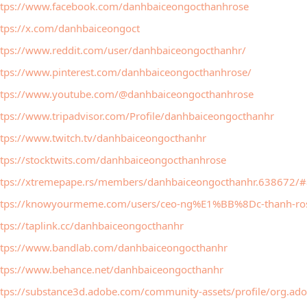
ttps://www.facebook.com/danhbaiceongocthanhrose
ttps://x.com/danhbaiceongoct
ttps://www.reddit.com/user/danhbaiceongocthanhr/
ttps://www.pinterest.com/danhbaiceongocthanhrose/
ttps://www.youtube.com/@danhbaiceongocthanhrose
ttps://www.tripadvisor.com/Profile/danhbaiceongocthanhr
ttps://www.twitch.tv/danhbaiceongocthanhr
ttps://stocktwits.com/danhbaiceongocthanhrose
ttps://xtremepape.rs/members/danhbaiceongocthanhr.638672/#
ttps://knowyourmeme.com/users/ceo-ng%E1%BB%8Dc-thanh-ro
tps://taplink.cc/danhbaiceongocthanhr
ttps://www.bandlab.com/danhbaiceongocthanhr
ttps://www.behance.net/danhbaiceongocthanhr
ttps://substance3d.adobe.com/community-assets/profile/org