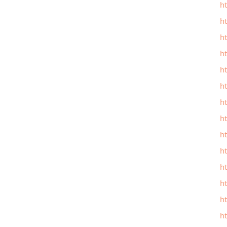
h
h
h
h
h
h
ht
h
h
h
ht
h
h
h