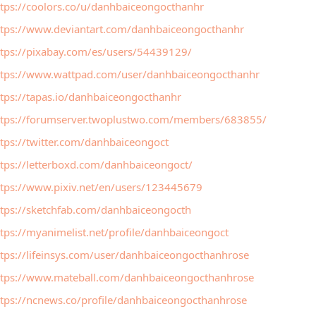
ttps://coolors.co/u/danhbaiceongocthanhr
ttps://www.deviantart.com/danhbaiceongocthanhr
ttps://pixabay.com/es/users/54439129/
ttps://www.wattpad.com/user/danhbaiceongocthanhr
ttps://tapas.io/danhbaiceongocthanhr
ttps://forumserver.twoplustwo.com/members/683855/
tps://twitter.com/danhbaiceongoct
ttps://letterboxd.com/danhbaiceongoct/
ttps://www.pixiv.net/en/users/123445679
ttps://sketchfab.com/danhbaiceongocth
tps://myanimelist.net/profile/danhbaiceongoct
ttps://lifeinsys.com/user/danhbaiceongocthanhrose
ttps://www.mateball.com/danhbaiceongocthanhrose
ttps://ncnews.co/profile/danhbaiceongocthanhrose