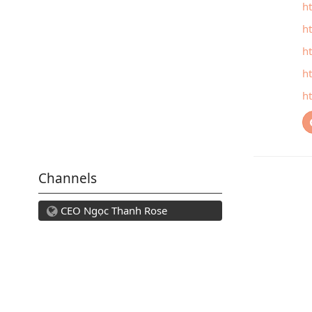
h
h
h
h
h
Channels
CEO Ngọc Thanh Rose