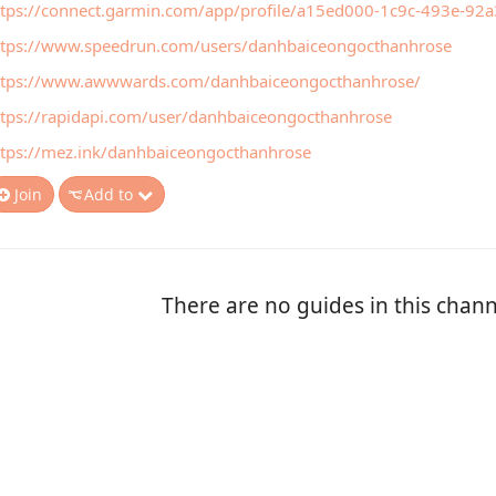
ttps://connect.garmin.com/app/profile/a15ed000-1c9c-493e-92
ttps://www.speedrun.com/users/danhbaiceongocthanhrose
ttps://www.awwwards.com/danhbaiceongocthanhrose/
ttps://rapidapi.com/user/danhbaiceongocthanhrose
ttps://mez.ink/danhbaiceongocthanhrose
Join
Add to
There are no guides in this chann