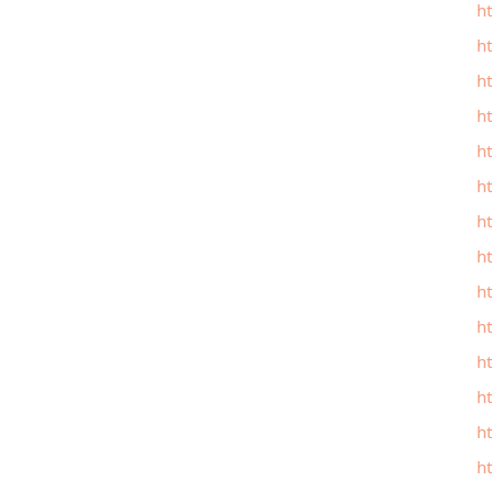
h
h
h
h
h
h
h
h
h
h
ht
h
h
h