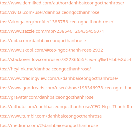
ttps://www.demilked.com/author/danhbaiceongocthanhrose/
ttps://civitai.com/user/danhbaiceongocthanhrose
ttps://akniga.org/profile/1385756-ceo-ngoc-thanh-rose/
ttps://www.zazzle.com/mbr/238546126435456071
ttps://qiita.com/danhbaiceongocthanhrose
ttps://www.skool.com/@ceo-ngoc-thanh-rose-2932
ttps://stackoverflow.com/users/32286655/ceo-ng%e1%bb%8dc-th
ttps://heylink.me/danhbaiceongocthanhrose/
ttps://www.tradingview.com/u/danhbaiceongocthanhrose/
ttps://www.goodreads.com/user/show/198346978-ceo-ng-c-than
ttps://gravatar.com/danhbaiceongocthanhrose
ttps://github.com/danhbaiceongocthanhrose/CEO-Ng-c-Thanh-Ro
ttps://www.tumblr.com/danhbaiceongocthanhrose
ttps://medium.com/@danhbaiceongocthanhrose