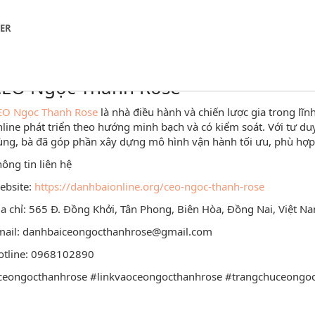
NER
EO Ngọc Thanh Rose
EO Ngọc Thanh Rose
là nhà điều hành và chiến lược gia trong lĩnh
line phát triển theo hướng minh bạch và có kiểm soát. Với tư d
ng, bà đã góp phần xây dựng mô hình vận hành tối ưu, phù hợp v
ông tin liên hệ
ebsite:
https://danhbaionline.org/ceo-ngoc-thanh-rose
a chỉ: 565 Đ. Đồng Khởi, Tân Phong, Biên Hòa, Đồng Nai, Việt N
mail: danhbaiceongocthanhrose@gmail.com
otline: 0968102890
ceongocthanhrose #linkvaoceongocthanhrose #trangchuceongo