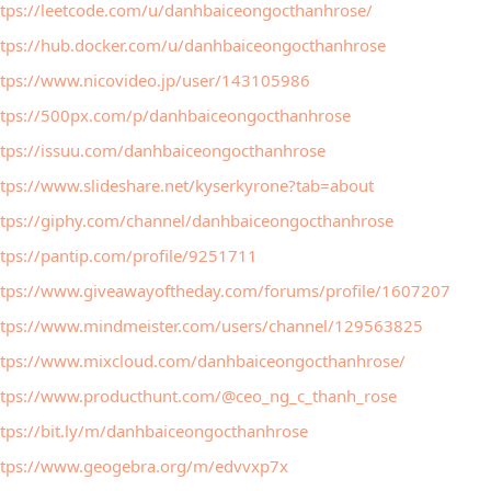
ttps://leetcode.com/u/danhbaiceongocthanhrose/
ttps://hub.docker.com/u/danhbaiceongocthanhrose
ttps://www.nicovideo.jp/user/143105986
ttps://500px.com/p/danhbaiceongocthanhrose
ttps://issuu.com/danhbaiceongocthanhrose
ttps://www.slideshare.net/kyserkyrone?tab=about
ttps://giphy.com/channel/danhbaiceongocthanhrose
ttps://pantip.com/profile/9251711
ttps://www.giveawayoftheday.com/forums/profile/1607207
ttps://www.mindmeister.com/users/channel/129563825
ttps://www.mixcloud.com/danhbaiceongocthanhrose/
ttps://www.producthunt.com/@ceo_ng_c_thanh_rose
ttps://bit.ly/m/danhbaiceongocthanhrose
ttps://www.geogebra.org/m/edvvxp7x