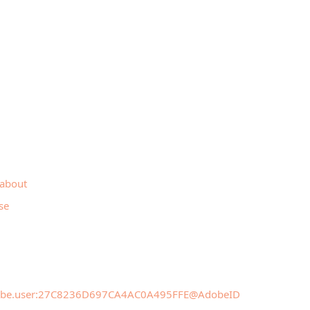
about
se
.adobe.user:27C8236D697CA4AC0A495FFE@AdobeID