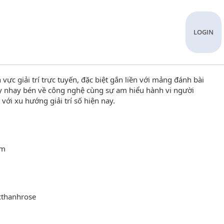
LOGIN
 vực giải trí trực tuyến, đặc biệt gắn liền với mảng đánh bài
uy nhạy bén về công nghệ cùng sự am hiểu hành vi người
ới xu hướng giải trí số hiện nay.
am
cthanhrose