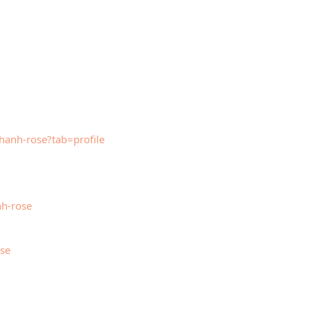
anh-rose?tab=profile
h-rose
se