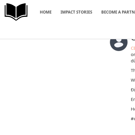
HOME
IMPACT STORIES
BECOME A PART
C
C
on
dù
Th
W
Đị
E
H
#