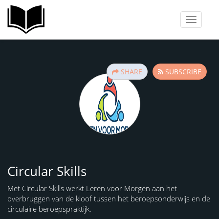
Toggle
navigati
SHARE
SUBSCRIBE
CS
Circular Skills
Met Circular Skills werkt Leren voor Morgen aan het
overbruggen van de kloof tussen het beroepsonderwijs en de
circulaire beroepspraktijk.