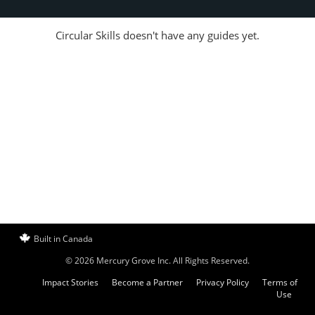
Circular Skills doesn't have any guides yet.
Built in Canada
© 2026 Mercury Grove Inc. All Rights Reserved.
Impact Stories
Become a Partner
Privacy Policy
Terms of
Use