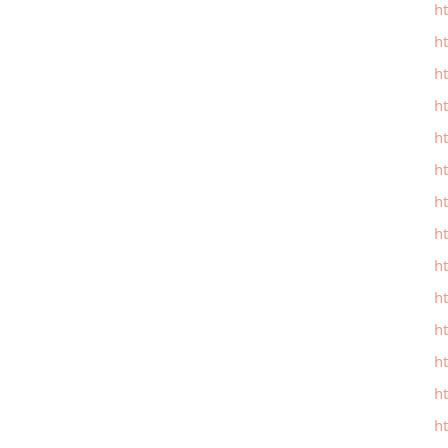
ht
ht
h
h
h
h
h
h
h
ht
h
h
h
h