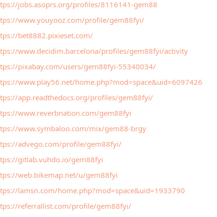
ttps://jobs.asoprs.org/profiles/8116141-gem88
ttps://www.youyooz.com/profile/gem88fyi/
tps://bet8882.pixieset.com/
tps://www.decidim.barcelona/profiles/gem88fyi/activity
ttps://pixabay.com/users/gem88fyi-55340034/
ttps://www.play56.net/home.php?mod=space&uid=6097426
tps://app.readthedocs.org/profiles/gem88fyi/
ttps://www.reverbnation.com/gem88fyi
ttps://www.symbaloo.com/mix/gem88-brgy
ttps://advego.com/profile/gem88fyi/
tps://gitlab.vuhdo.io/gem88fyi
ttps://web.bikemap.net/u/gem88fyi
ttps://lamsn.com/home.php?mod=space&uid=1933790
tps://referrallist.com/profile/gem88fyi/