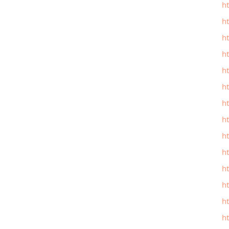
ht
h
ht
h
h
h
ht
h
h
h
h
ht
h
h