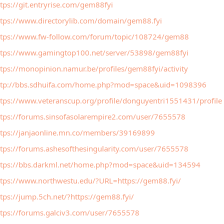
tps://git.entryrise.com/gem88fyi
ttps://www.directorylib.com/domain/gem88.fyi
ttps://www.fw-follow.com/forum/topic/108724/gem88
ttps://www.gamingtop100.net/server/53898/gem88fyi
tps://monopinion.namur.be/profiles/gem88fyi/activity
ttp://bbs.sdhuifa.com/home.php?mod=space&uid=1098396
ttps://www.veteranscup.org/profile/donguyentri1551431/profile
ttps://forums.sinsofasolarempire2.com/user/7655578
ttps://janjaonline.mn.co/members/39169899
ttps://forums.ashesofthesingularity.com/user/7655578
ttps://bbs.darkml.net/home.php?mod=space&uid=134594
ttps://www.northwestu.edu/?URL=https://gem88.fyi/
tps://jump.5ch.net/?https://gem88.fyi/
ttps://forums.galciv3.com/user/7655578