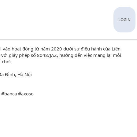
LOGIN
 đi vào hoạt động từ năm 2020 dưới sự điều hành của Liên
với giấy phép số 8048/JAZ, hướng đến việc mang lại môi
 chơi.
Ba Đình, Hà Nội
o #banca #axoso