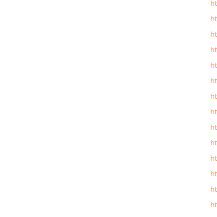
h
ht
h
ht
h
h
ht
ht
h
h
h
ht
h
h