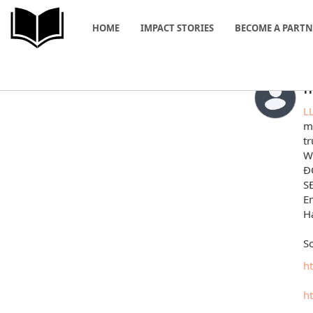
HOME
IMPACT STORIES
BECOME A PART
l
L
m
tr
W
ĐC
S
E
H
So
h
h