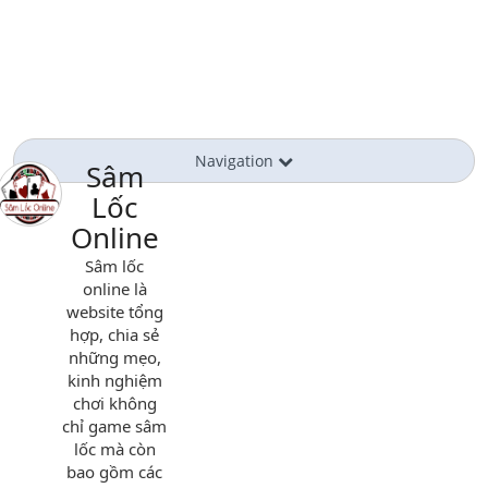
Navigation
Sâm
Lốc
Online
Sâm lốc
online là
website tổng
hợp, chia sẻ
những mẹo,
kinh nghiệm
chơi không
chỉ game sâm
lốc mà còn
bao gồm các