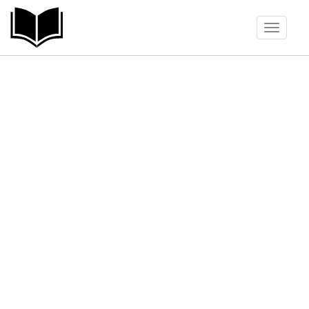
Toggle
navigat